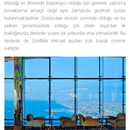
bilindiği ve ilklerinde başlangıcı olduğu için gelenler yalnızca
konaklama amaçlı değil aynı zamanda gezmek içinde
kullanmaktadırlar. Doldurulan denizin üzerinde olduğu ve bir
yelken görüntüsünde olduğu için otele dışardan ilk
baktığınızda denizde yüzen bir yelkenliyi ima etmektedir. Bu
nedenle de özellikle mimari açıdan çok büyük öneme
sahiptir.