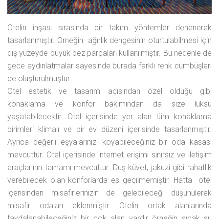
Otelin inşası sırasında bir takım yöntemler denenerek
tasarlanmıştır. Örneğin ağırlık dengesinin oturtulabilmesi için
dış yüzeyde büyük bez parçaları kullanılmıştır. Bu nedenle de
gece aydınlatmalar sayesinde burada farklı renk cümbüşleri
de oluşturulmuştur.
Otel estetik ve tasarım açısından özel olduğu gibi
konaklama ve konfor bakımından da size lüksü
yaşatabilecektir. Otel içerisinde yer alan tüm konaklama
birimleri klimalı ve bir ev düzeni içerisinde tasarlanmıştır.
Ayrıca değerli eşyalarınızı koyabileceğiniz bir oda kasası
mevcuttur. Otel içerisinde internet erişimi sınırsız ve iletişim
araçlarının tamamı mevcuttur. Duş küvet, jakuzi gibi rahatlık
verebilecek olan konforlarda es geçilmemiştir. Hatta otel
içerisinden misafirlerinizin de gelebileceği düşünülerek
misafir odaları eklenmiştir. Otelin ortak alanlarında
faydalanabileceğiniz bir çok alan vardır örneğin sıcak su