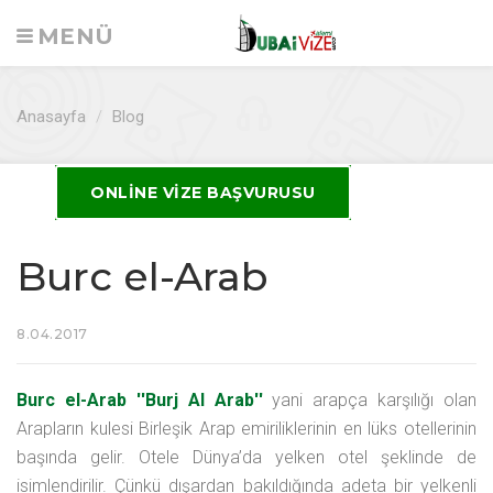
MENÜ
Anasayfa
/
Blog
ONLINE VIZE BAŞVURUSU
Burc el-Arab
8.04.2017
Burc el-Arab ''Burj Al Arab''
yani arapça karşılığı olan
Arapların kulesi Birleşik Arap emiriliklerinin en lüks otellerinin
başında gelir. Otele Dünya’da yelken otel şeklinde de
isimlendirilir. Çünkü dışardan bakıldığında adeta bir yelkenli