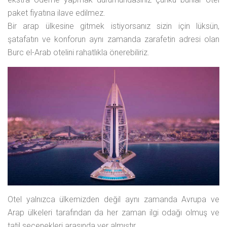
paket fiyatına ilave edilmez.
Bir arap ülkesine gitmek istiyorsanız sizin için lüksün,
şatafatın ve konforun aynı zamanda zarafetin adresi olan
Burc el-Arab otelini rahatlıkla önerebiliriz.
Otel yalnızca ülkemizden değil aynı zamanda Avrupa ve
Arap ülkeleri tarafından da her zaman ilgi odağı olmuş ve
tatil seçenekleri arasında yer almıştır.