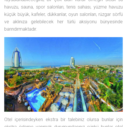
havuzu, sauna, spor salonları, tenis sahası, yüzme havuzu
küçük büyük, kafeler, dükkanlar, oyun salonları, rüzgar sörfü
ve aklınıza gelebilecek her türlü aksiyonu bünyesinde
barındırmaktadır.
Otel içerisindeyken ekstra bir talebiniz olursa bunlar için
ekstra ödeme yapmak durumundasınız çünkü bunlar otel