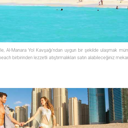
ahile, Al-Manara Yol Kavşağı'ndan uygun bir şekilde ulaşmak mü
u beach birbirinden lezzetli atıştırmalıkları satın alabileceğiniz mek