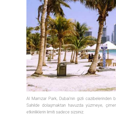
Al Mamzar Park, Dubai'nin gizli cazibelerinden bi
Sahilde dolaşmaktan havuzda yüzmeye, çimen
etkinliklerin limiti sadece sizsiniz.