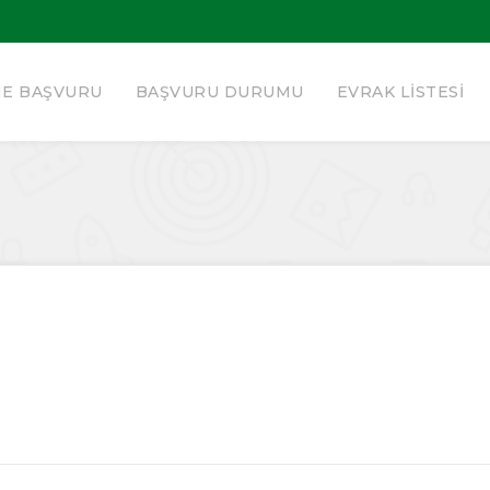
NE BAŞVURU
BAŞVURU DURUMU
EVRAK LISTESI