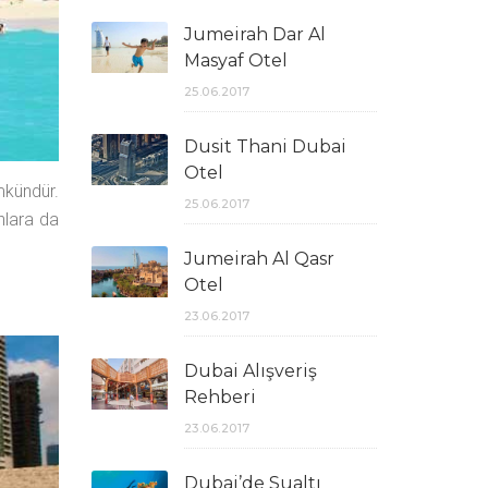
Jumeirah Dar Al
Masyaf Otel
25.06.2017
Dusit Thani Dubai
Otel
mkündür.
25.06.2017
anlara da
Jumeirah Al Qasr
Otel
23.06.2017
Dubai Alışveriş
Rehberi
23.06.2017
Dubai’de Sualtı