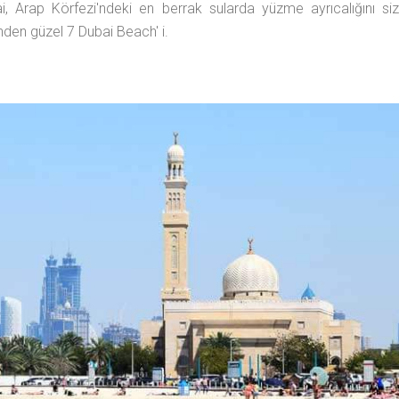
 Arap Körfezi'ndeki en berrak sularda yüzme ayrıcalığını si
inden güzel 7 Dubai Beach' i.