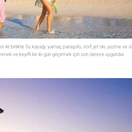
eri ile birlikte Su kayağı, yamaç paraşütü, sörf, jet ski, yüzme ve
enmek ve keyifli bir iki gün geçirmek için son derece uygundur.