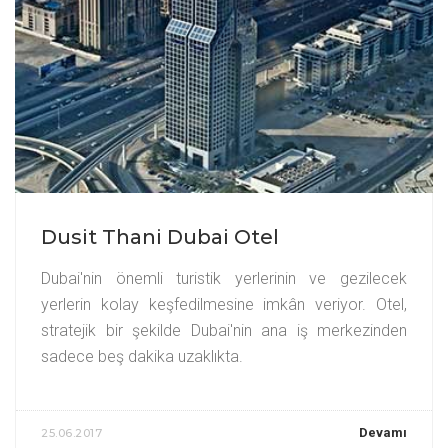
Dusit Thani Dubai Otel
Dubai'nin önemli turistik yerlerinin ve gezilecek
yerlerin kolay keşfedilmesine imkân veriyor. Otel,
stratejik bir şekilde Dubai'nin ana iş merkezinden
sadece beş dakika uzaklıkta.
Devamı
25.06.2017