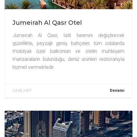
Jumeirah Al Qasr Otel
Jumeirah Al Qasr, tatil tanımını değiştirecek
güzellikte, peyzajlı geniş bahçeler, tüm odalarda
mobilyalı özel balkonları ve otelin muhteşem
manzaraların bulunduğu, deniz ürünleri restoranıyla
hizmet vermektedir.
Devamı
23.06.2017