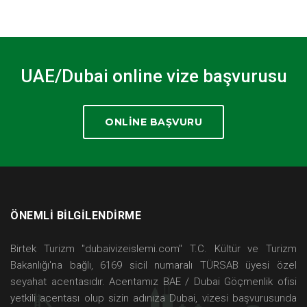
UAE/Dubai online vize başvurusu
ONLINE BAŞVURU
ÖNEMLİ BİLGİLENDİRME
Birtek Turizm ''dubaivizeislemi.com'' T.C. Kültür ve Turizm
Bakanlığı'na bağlı,
6169 sicil numaralı TÜRSAB üyesi
özel
seyahat acentasıdır. Acentamız BAE / Dubai Göçmenlik ofisi
yetkili acentası olup sizin adınıza Dubai, vizesi başvurusunda